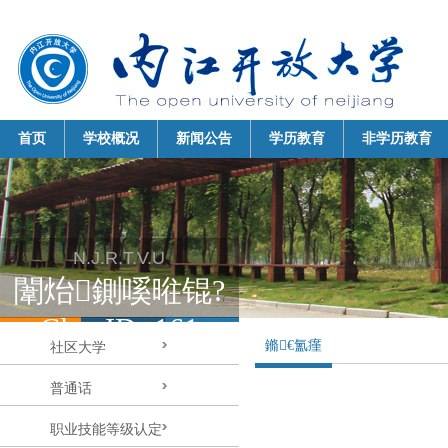
首页
学校概况
新闻公告
学历教育
非学历教育
N.J.R.T.V.U 
闈炲鍘嗘暀锟?
ClassID=161 
鏅€氳瘽
社区大学
普通话
职业技能等级认定